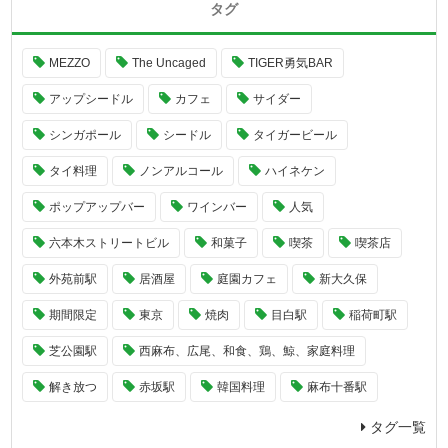
タグ
MEZZO
The Uncaged
TIGER勇気BAR
アップシードル
カフェ
サイダー
シンガポール
シードル
タイガービール
タイ料理
ノンアルコール
ハイネケン
ポップアップバー
ワインバー
人気
六本木ストリートビル
和菓子
喫茶
喫茶店
外苑前駅
居酒屋
庭園カフェ
新大久保
期間限定
東京
焼肉
目白駅
稲荷町駅
芝公園駅
西麻布、広尾、和食、鶏、鯨、家庭料理
解き放つ
赤坂駅
韓国料理
麻布十番駅
タグ一覧