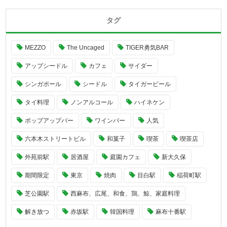
タグ
MEZZO
The Uncaged
TIGER勇気BAR
アップシードル
カフェ
サイダー
シンガポール
シードル
タイガービール
タイ料理
ノンアルコール
ハイネケン
ポップアップバー
ワインバー
人気
六本木ストリートビル
和菓子
喫茶
喫茶店
外苑前駅
居酒屋
庭園カフェ
新大久保
期間限定
東京
焼肉
目白駅
稲荷町駅
芝公園駅
西麻布、広尾、和食、鶏、鯨、家庭料理
解き放つ
赤坂駅
韓国料理
麻布十番駅